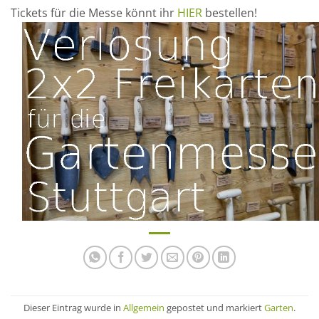
Tickets für die Messe könnt ihr
HIER
bestellen!
Dieser Eintrag wurde in
Allgemein
gepostet und markiert
Garten
.