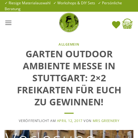
Zum
✓ Riesige Materialauswahl ✓ Workshops & DIY Sets ✓ Persönliche
Beratung
Inhalt
springen
ALLGEMEIN
GARTEN OUTDOOR
AMBIENTE MESSE IN
STUTTGART: 2×2
FREIKARTEN FÜR EUCH
ZU GEWINNEN!
VERÖFFENTLICHT AM
APRIL 12, 2017
VON
MRS GREENERY