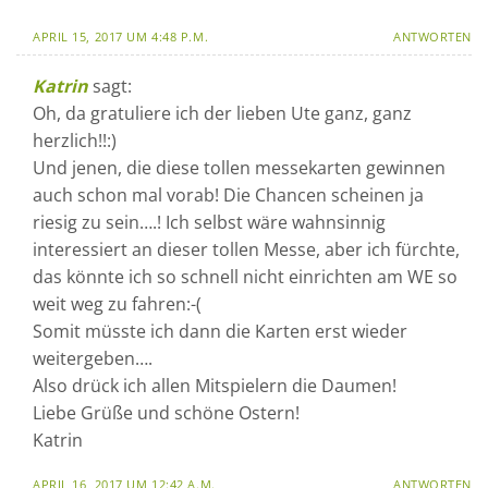
APRIL 15, 2017 UM 4:48 P.M.
ANTWORTEN
Katrin
sagt:
Oh, da gratuliere ich der lieben Ute ganz, ganz
herzlich!!:)
Und jenen, die diese tollen messekarten gewinnen
auch schon mal vorab! Die Chancen scheinen ja
riesig zu sein….! Ich selbst wäre wahnsinnig
interessiert an dieser tollen Messe, aber ich fürchte,
das könnte ich so schnell nicht einrichten am WE so
weit weg zu fahren:-(
Somit müsste ich dann die Karten erst wieder
weitergeben….
Also drück ich allen Mitspielern die Daumen!
Liebe Grüße und schöne Ostern!
Katrin
APRIL 16, 2017 UM 12:42 A.M.
ANTWORTEN