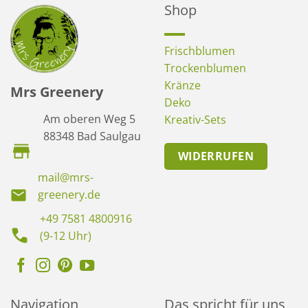
Shop
Frischblumen
Trockenblumen
Kränze
Mrs Greenery
Deko
Am oberen Weg 5
Kreativ-Sets
88348 Bad Saulgau
WIDERRUFEN
mail@mrs-
greenery.de
+49 7581 4800916
(9-12 Uhr)
Navigation
Das spricht für uns