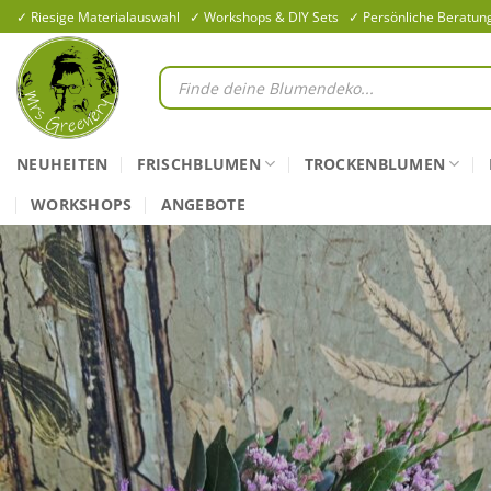
Zum
✓ Riesige Materialauswahl ✓ Workshops & DIY Sets ✓ Persönliche Beratun
Inhalt
springen
Products
search
NEUHEITEN
FRISCHBLUMEN
TROCKENBLUMEN
WORKSHOPS
ANGEBOTE