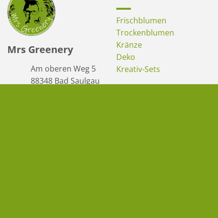
Frischblumen
Trockenblumen
Kränze
Mrs Greenery
Deko
Am oberen Weg 5
Kreativ-Sets
88348 Bad Saulgau
WIDERRUFEN
mail@mrs-
greenery.de
+49 7581 4800916
(9-12 Uhr)
Navigation
Das spricht für uns