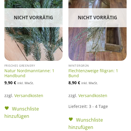
NICHT VORRÄTIG
NICHT VORRÄTIG
FRISCHES GREENERY
WINTERGRÜN
Natur Nordmanntanne: 1
Flechtenzweige filigran: 1
Handbund
Bund
9,90
€
8,90
€
inkl. MwSt.
inkl. MwSt.
zzgl.
Versandkosten
zzgl.
Versandkosten
Lieferzeit:
3 - 4 Tage
Wunschliste
hinzufügen
Wunschliste
hinzufügen