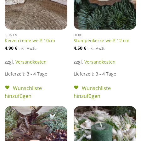
KERZEN
DEKO
Kerze creme weiß 10cm
Stumpenkerze weiß 12 cm
4,90
€
4,50
€
inkl. MwSt.
inkl. MwSt.
zzgl.
Versandkosten
zzgl.
Versandkosten
Lieferzeit:
3 - 4 Tage
Lieferzeit:
3 - 4 Tage
Wunschliste
Wunschliste
hinzufügen
hinzufügen