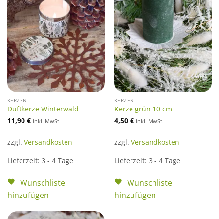
KERZEN
KERZEN
Duftkerze Winterwald
Kerze grün 10 cm
11,90
€
4,50
€
inkl. MwSt.
inkl. MwSt.
zzgl.
Versandkosten
zzgl.
Versandkosten
Lieferzeit:
3 - 4 Tage
Lieferzeit:
3 - 4 Tage
Wunschliste
Wunschliste
hinzufügen
hinzufügen