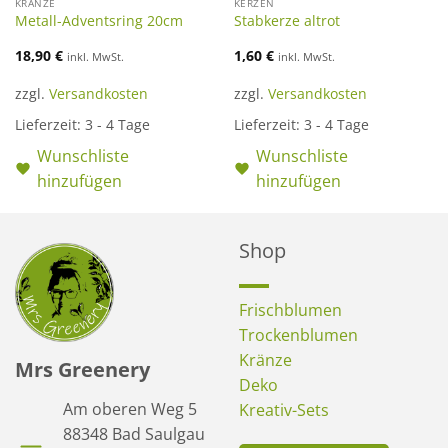
KRÄNZE
KERZEN
Metall-Adventsring 20cm
Stabkerze altrot
18,90
€
1,60
€
inkl. MwSt.
inkl. MwSt.
zzgl.
Versandkosten
zzgl.
Versandkosten
Lieferzeit:
3 - 4 Tage
Lieferzeit:
3 - 4 Tage
Wunschliste
Wunschliste
hinzufügen
hinzufügen
Shop
Frischblumen
Trockenblumen
Kränze
Mrs Greenery
Deko
Am oberen Weg 5
Kreativ-Sets
88348 Bad Saulgau