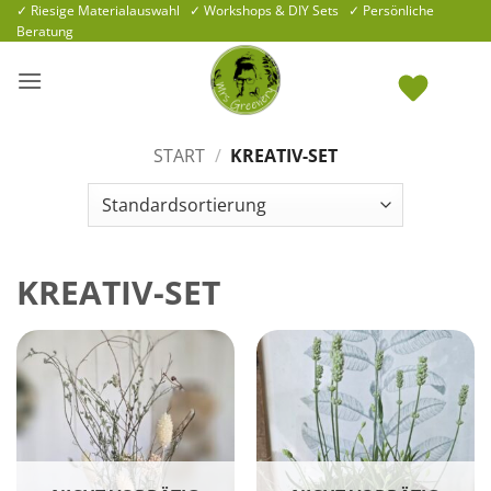
Zum
✓ Riesige Materialauswahl ✓ Workshops & DIY Sets ✓ Persönliche
Beratung
Inhalt
springen
START
/
KREATIV-SET
KREATIV-SET