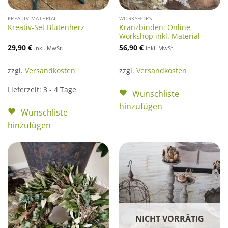
KREATIV-MATERIAL
WORKSHOPS
Kranzbinden: Online
Kreativ-Set Blütenherz
Workshop inkl. Material
29,90
€
56,90
€
inkl. MwSt.
inkl. MwSt.
zzgl.
Versandkosten
zzgl.
Versandkosten
Lieferzeit:
3 - 4 Tage
Wunschliste
hinzufügen
Wunschliste
hinzufügen
NICHT VORRÄTIG