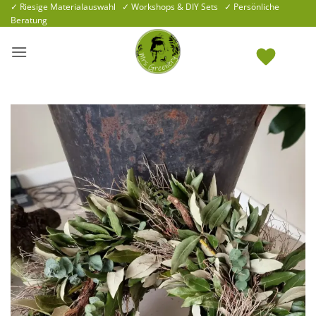
Zum
✓ Riesige Materialauswahl ✓ Workshops & DIY Sets ✓ Persönliche
Beratung
Inhalt
springen