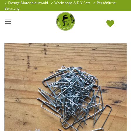
Zum
✓ Riesige Materialauswahl ✓ Workshops & DIY Sets ✓ Persönliche
Beratung
Inhalt
springen