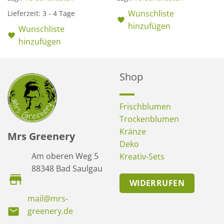
Wunschliste
Lieferzeit:
3 - 4 Tage
hinzufügen
Wunschliste
hinzufügen
Shop
Frischblumen
Trockenblumen
Kränze
Mrs Greenery
Deko
Am oberen Weg 5
Kreativ-Sets
88348 Bad Saulgau
WIDERRUFEN
mail@mrs-
greenery.de