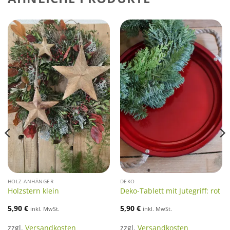
HOLZ-ANHÄNGER
DEKO
Holzstern klein
Deko-Tablett mit Jutegriff: rot
5,90
€
5,90
€
inkl. MwSt.
inkl. MwSt.
zzgl.
Versandkosten
zzgl.
Versandkosten