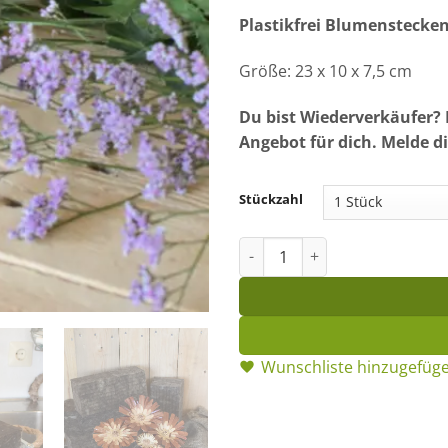
Plastikfrei Blumenstecke
Größe: 23 x 10 x 7,5 cm
Du bist Wiederverkäufer? 
Angebot für dich. Melde di
Stückzahl
Bio-Steckschaum: die Revolut
Wunschliste hinzugefüg