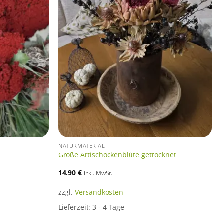
NATURMATERIAL
Große Artischockenblüte getrocknet
14,90
€
inkl. MwSt.
zzgl.
Versandkosten
Lieferzeit:
3 - 4 Tage