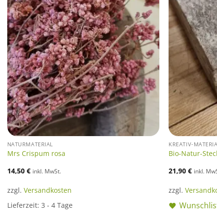
NATURMATERIAL
KREATIV-MATERI
Mrs Crispum rosa
Bio-Natur-Ste
14,50
€
21,90
€
inkl. MwSt.
inkl. Mw
zzgl.
Versandkosten
zzgl.
Versandk
Wunschlis
Lieferzeit:
3 - 4 Tage