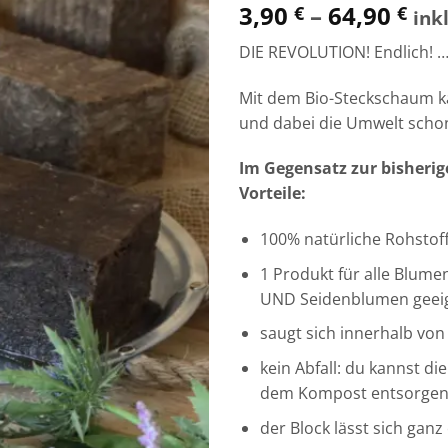
3,90
–
64,90
€
€
ink
DIE REVOLUTION! Endlich! …
Mit dem Bio-Steckschaum k
und dabei die Umwelt scho
Im Gegensatz zur bisheri
Vorteile:
100% natürliche Rohstof
1 Produkt für alle Blu
UND Seidenblumen geei
saugt sich innerhalb von
kein Abfall: du kannst 
dem Kompost entsorgen 
der Block lässt sich gan