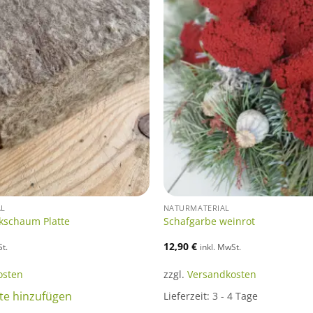
AL
NATURMATERIAL
ckschaum Platte
Schafgarbe weinrot
12,90
€
St.
inkl. MwSt.
osten
zzgl.
Versandkosten
te hinzufügen
Lieferzeit:
3 - 4 Tage