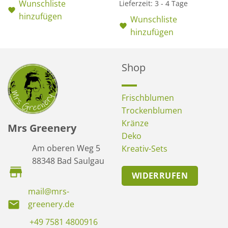
Wunschliste
Lieferzeit:
3 - 4 Tage
hinzufügen
Wunschliste
hinzufügen
Shop
Frischblumen
Trockenblumen
Kränze
Mrs Greenery
Deko
Am oberen Weg 5
Kreativ-Sets
88348 Bad Saulgau
WIDERRUFEN
mail@mrs-
greenery.de
+49 7581 4800916