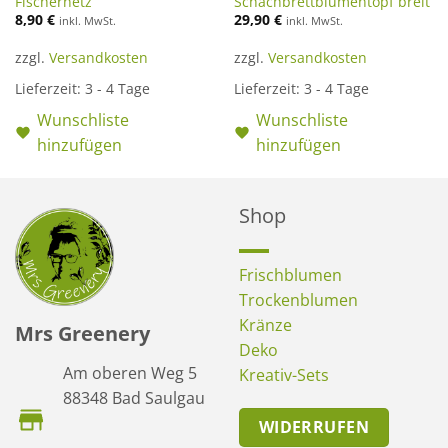
Fischernetz
Schachbrettblumentopf breit
8,90
€
29,90
€
inkl. MwSt.
inkl. MwSt.
zzgl.
Versandkosten
zzgl.
Versandkosten
Lieferzeit:
3 - 4 Tage
Lieferzeit:
3 - 4 Tage
Wunschliste
Wunschliste
hinzufügen
hinzufügen
Shop
Frischblumen
Trockenblumen
Kränze
Mrs Greenery
Deko
Am oberen Weg 5
Kreativ-Sets
88348 Bad Saulgau
WIDERRUFEN