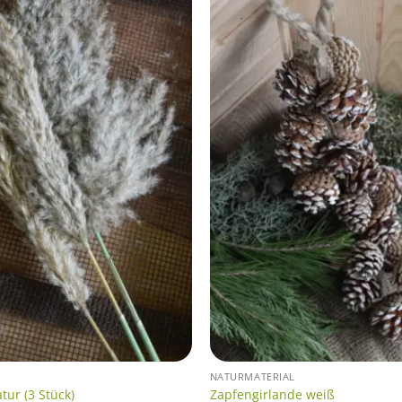
NATURMATERIAL
ur (3 Stück)
Zapfengirlande weiß