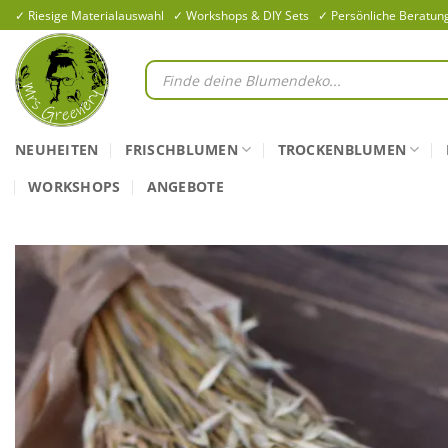
Zum
✓ Riesige Materialauswahl ✓ Workshops & DIY Sets ✓ Persönliche Beratun
Inhalt
springen
Products
search
NEUHEITEN
FRISCHBLUMEN
TROCKENBLUMEN
WORKSHOPS
ANGEBOTE