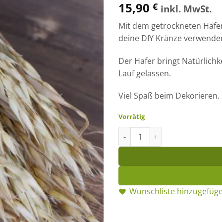
15,90
€
inkl. MwSt.
Mit dem getrockneten Hafer
deine DIY Kränze verwende
Der Hafer bringt Natürlichke
Lauf gelassen.
Viel Spaß beim Dekorieren.
Vorrätig
Hafer: 1 Bund getrocknet Men
Wunschliste hinzugefüg