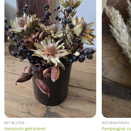
MIT BLÜTEN
NATURMATERIAL
Vanosium getrocknet
Pampasgras nat