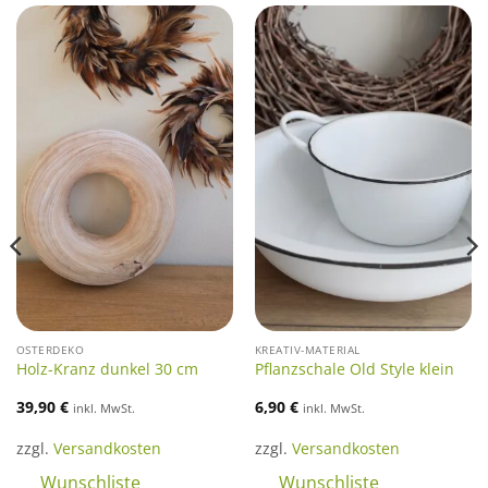
OSTERDEKO
KREATIV-MATERIAL
Holz-Kranz dunkel 30 cm
Pflanzschale Old Style klein
39,90
€
6,90
€
inkl. MwSt.
inkl. MwSt.
zzgl.
Versandkosten
zzgl.
Versandkosten
Wunschliste
Wunschliste