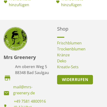
hinzufügen
hinzufügen
Shop
Frischblumen
Trockenblumen
Kränze
Mrs Greenery
Deko
Am oberen Weg 5
Kreativ-Sets
88348 Bad Saulgau
WIDERRUFEN
mail@mrs-
greenery.de
+49 7581 4800916