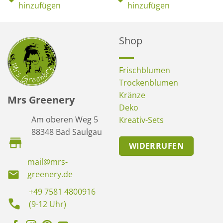
hinzufügen
hinzufügen
Shop
Frischblumen
Trockenblumen
Kränze
Mrs Greenery
Deko
Am oberen Weg 5
Kreativ-Sets
88348 Bad Saulgau
WIDERRUFEN
mail@mrs-
greenery.de
+49 7581 4800916
(9-12 Uhr)