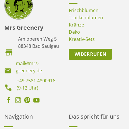
Frischblumen
Trockenblumen
Kränze
Mrs Greenery
Deko
Am oberen Weg 5
Kreativ-Sets
88348 Bad Saulgau
WIDERRUFEN
mail@mrs-
greenery.de
+49 7581 4800916
(9-12 Uhr)
Navigation
Das spricht für uns