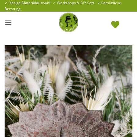
Zum
✓ Riesige Materialauswahl ✓ Workshops & DIY Sets ✓ Persönliche
Beratung
Inhalt
springen