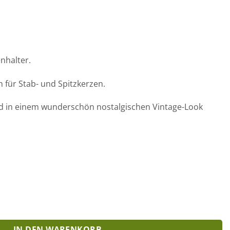
nhalter.
h für Stab- und Spitzkerzen.
und in einem wunderschön nostalgischen Vintage-Look
r Stabkerzen: 4er Set Menge
IN DEN WARENKORB