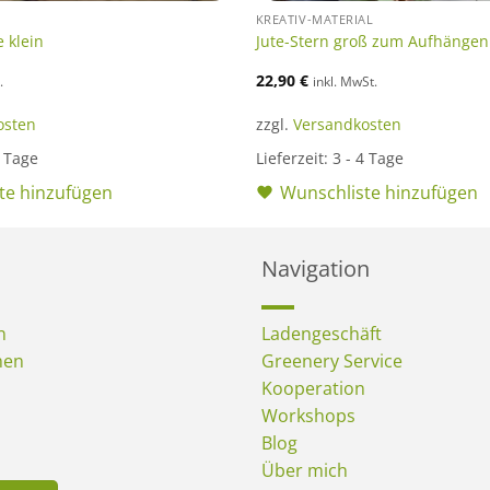
KREATIV-MATERIAL
e klein
Jute-Stern groß zum Aufhängen
22,90
€
.
inkl. MwSt.
osten
zzgl.
Versandkosten
4 Tage
Lieferzeit:
3 - 4 Tage
te hinzufügen
Wunschliste hinzufügen
Navigation
n
Ladengeschäft
men
Greenery Service
Kooperation
Workshops
Blog
Über mich