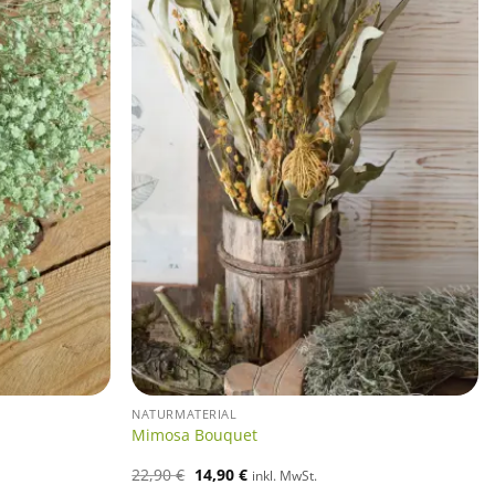
NATURMATERIAL
Mimosa Bouquet
Ursprünglicher
Aktueller
22,90
€
14,90
€
inkl. MwSt.
Preis
Preis