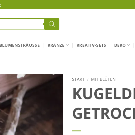
g
BLUMENSTRÄUSSE
KRÄNZE
KREATIV-SETS
DEKO
START
/
MIT BLÜTEN
KUGELD
GETROC