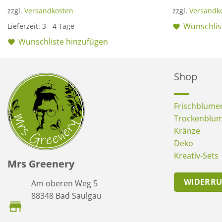
zzgl.
Versandkosten
zzgl.
Versandk
Wunschlis
Lieferzeit:
3 - 4 Tage
Wunschliste hinzufügen
Shop
Frischblume
Trockenblu
Kränze
Deko
Kreativ-Sets
Mrs Greenery
WIDERR
Am oberen Weg 5
88348 Bad Saulgau