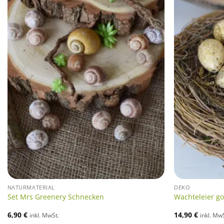
NATURMATERIAL
DEKO
Set Mrs Greenery Schnecken
Wachteleier go
6,90
€
14,90
€
inkl. MwSt.
inkl. Mw