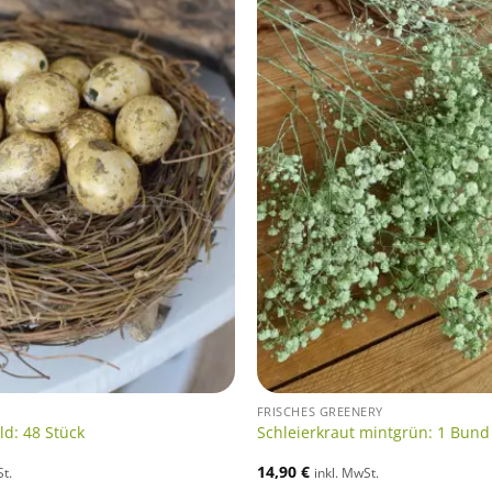
FRISCHES GREENERY
ld: 48 Stück
Schleierkraut mintgrün: 1 Bund
14,90
€
St.
inkl. MwSt.