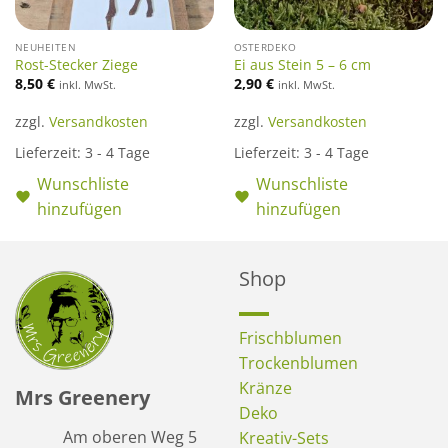
NEUHEITEN
OSTERDEKO
Rost-Stecker Ziege
Ei aus Stein 5 – 6 cm
8,50
€
2,90
€
inkl. MwSt.
inkl. MwSt.
zzgl.
Versandkosten
zzgl.
Versandkosten
Lieferzeit:
3 - 4 Tage
Lieferzeit:
3 - 4 Tage
Wunschliste
Wunschliste
hinzufügen
hinzufügen
Shop
Frischblumen
Trockenblumen
Kränze
Mrs Greenery
Deko
Am oberen Weg 5
Kreativ-Sets