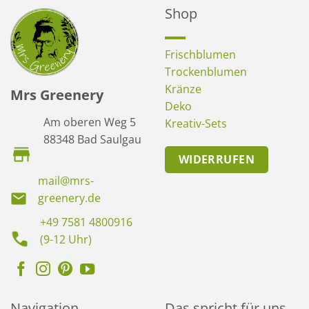
Shop
Frischblumen
Trockenblumen
Kränze
Mrs Greenery
Deko
Am oberen Weg 5
Kreativ-Sets
88348 Bad Saulgau
WIDERRUFEN
mail@mrs-
greenery.de
+49 7581 4800916
(9-12 Uhr)
Navigation
Das spricht für uns