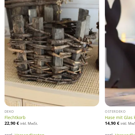
DEKO
OSTERDEKO
Flechtkorb
Hase mit Glas 
22,90
€
14,90
€
inkl. MwSt.
inkl. Mw