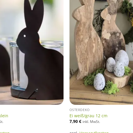
OSTERDEKO
klein
Ei weiß/grau 12 cm
7,90
€
St.
inkl. MwSt.