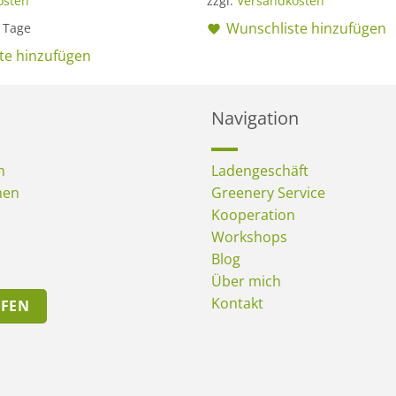
osten
zzgl.
Versandkosten
Wunschliste hinzufügen
4 Tage
te hinzufügen
Navigation
n
Ladengeschäft
men
Greenery Service
Kooperation
Workshops
Blog
Über mich
Kontakt
UFEN