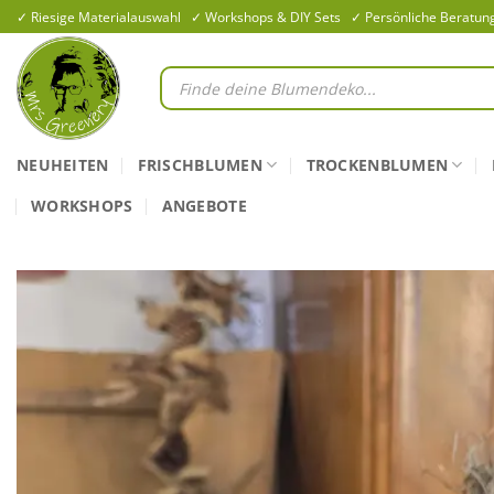
Zum
✓ Riesige Materialauswahl ✓ Workshops & DIY Sets ✓ Persönliche Beratun
Inhalt
springen
Products
search
NEUHEITEN
FRISCHBLUMEN
TROCKENBLUMEN
WORKSHOPS
ANGEBOTE