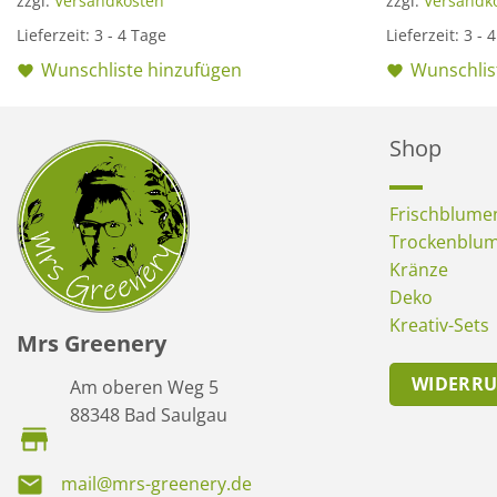
zzgl.
Versandkosten
zzgl.
Versandk
Lieferzeit:
3 - 4 Tage
Lieferzeit:
3 - 
Wunschliste hinzufügen
Wunschlis
Shop
Frischblume
Trockenblu
Kränze
Deko
Kreativ-Sets
Mrs Greenery
WIDERR
Am oberen Weg 5
88348 Bad Saulgau
mail@mrs-greenery.de