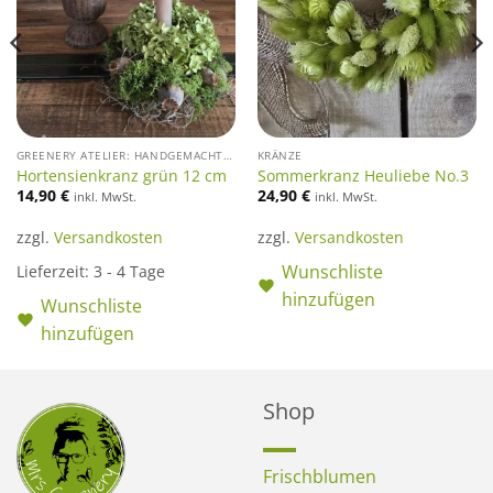
GREENERY ATELIER: HANDGEMACHTE UNIKATE
KRÄNZE
Hortensienkranz grün 12 cm
Sommerkranz Heuliebe No.3
14,90
€
24,90
€
inkl. MwSt.
inkl. MwSt.
zzgl.
Versandkosten
zzgl.
Versandkosten
Wunschliste
Lieferzeit:
3 - 4 Tage
hinzufügen
Wunschliste
hinzufügen
Shop
Frischblumen