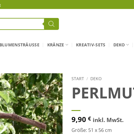
g
BLUMENSTRÄUSSE
KRÄNZE
KREATIV-SETS
DEKO
START
/
DEKO
PERLMU
9,90
€
inkl. MwSt.
Größe: 51 x 56 cm