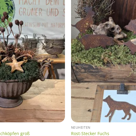
NEUHEITEN
schköpfen groß
Rost-Stecker Fuchs