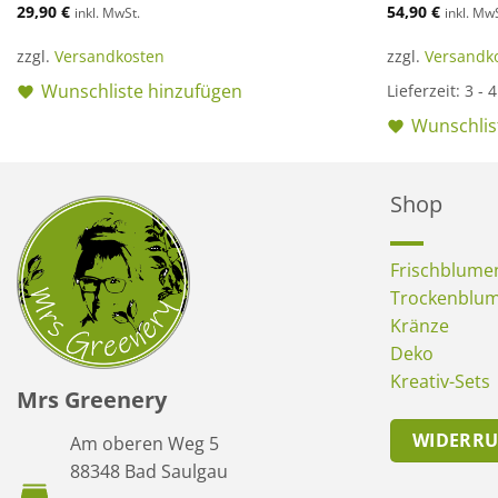
29,90
€
54,90
€
inkl. MwSt.
inkl. Mw
zzgl.
Versandkosten
zzgl.
Versandk
Wunschliste hinzufügen
Lieferzeit:
3 - 
Wunschlis
Shop
Frischblume
Trockenblu
Kränze
Deko
Kreativ-Sets
Mrs Greenery
WIDERR
Am oberen Weg 5
88348 Bad Saulgau