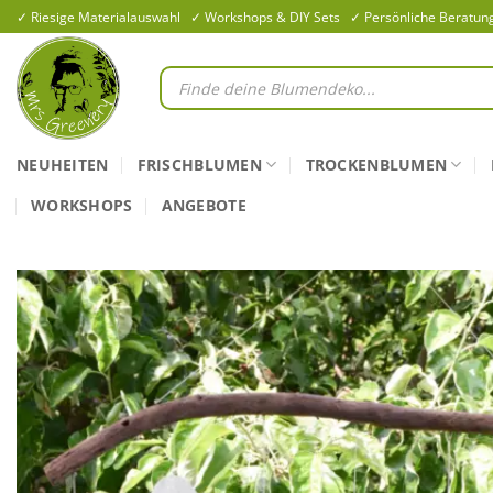
Zum
✓ Riesige Materialauswahl ✓ Workshops & DIY Sets ✓ Persönliche Beratun
Inhalt
springen
Products
search
NEUHEITEN
FRISCHBLUMEN
TROCKENBLUMEN
WORKSHOPS
ANGEBOTE