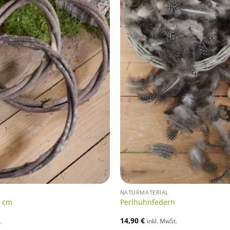
NATURMATERIAL
5 cm
Perlhuhnfedern
14,90
€
.
inkl. MwSt.