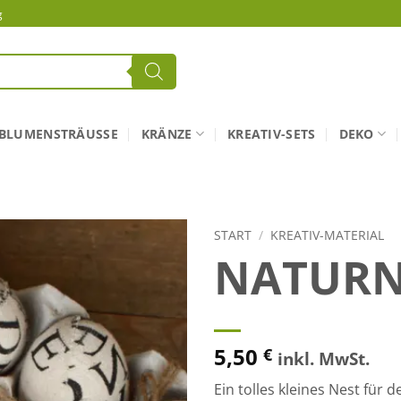
g
BLUMENSTRÄUSSE
KRÄNZE
KREATIV-SETS
DEKO
START
/
KREATIV-MATERIAL
NATURN
5,50
€
inkl. MwSt.
Ein tolles kleines Nest für 