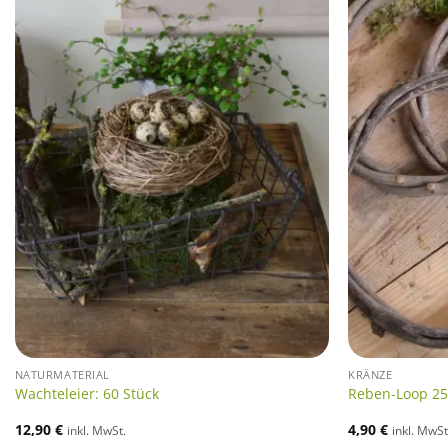
NATURMATERIAL
KRÄNZE
Wachteleier: 60 Stück
Reben-Loop 2
12,90
€
4,90
€
inkl. MwSt.
inkl. MwSt