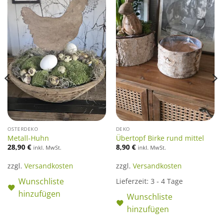
OSTERDEKO
DEKO
Metall-Huhn
Übertopf Birke rund mittel
28,90
€
8,90
€
inkl. MwSt.
inkl. MwSt.
zzgl.
Versandkosten
zzgl.
Versandkosten
Wunschliste
Lieferzeit:
3 - 4 Tage
hinzufügen
Wunschliste
hinzufügen