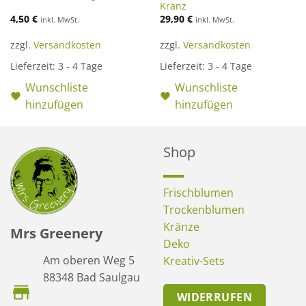
Kranz
4,50
€
29,90
€
inkl. MwSt.
inkl. MwSt.
zzgl.
Versandkosten
zzgl.
Versandkosten
Lieferzeit:
3 - 4 Tage
Lieferzeit:
3 - 4 Tage
Wunschliste
Wunschliste
hinzufügen
hinzufügen
Shop
Frischblumen
Trockenblumen
Kränze
Mrs Greenery
Deko
Am oberen Weg 5
Kreativ-Sets
88348 Bad Saulgau
WIDERRUFEN