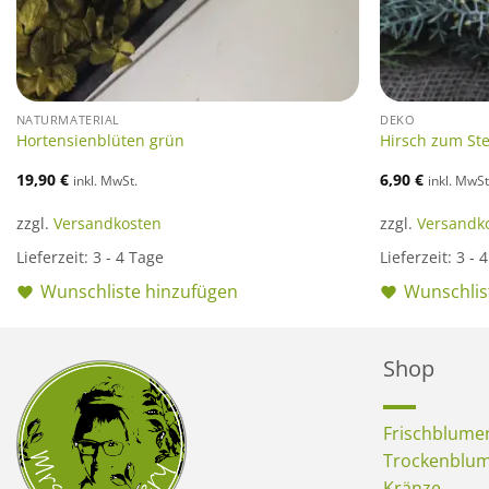
NATURMATERIAL
DEKO
Hortensienblüten grün
Hirsch zum St
19,90
€
6,90
€
inkl. MwSt.
inkl. MwSt
zzgl.
Versandkosten
zzgl.
Versandk
Lieferzeit:
3 - 4 Tage
Lieferzeit:
3 - 
Wunschliste hinzufügen
Wunschlis
Shop
Frischblume
Trockenblu
Kränze