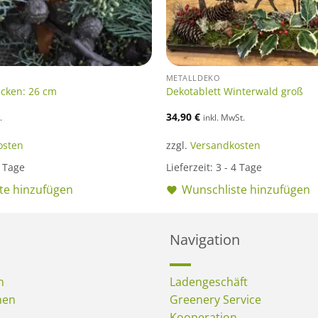
METALLDEKO
ecken: 26 cm
Dekotablett Winterwald groß
34,90
€
.
inkl. MwSt.
osten
zzgl.
Versandkosten
4 Tage
Lieferzeit:
3 - 4 Tage
te hinzufügen
Wunschliste hinzufügen
Navigation
n
Ladengeschäft
men
Greenery Service
Kooperation