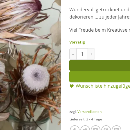
Wundervoll getrocknet und 
dekorieren … zu jeder Jahres
Viel Freude beim Kreativsei
Vorrätig
Protea getrocknet Menge
Wunschliste hinzugefüg
zzgl.
Versandkosten
Lieferzeit:
3 - 4 Tage