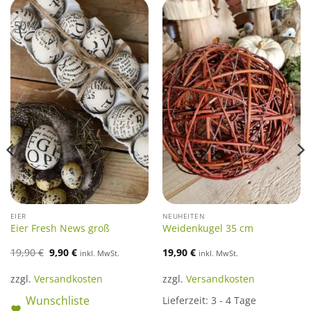
-50%
EIER
NEUHEITEN
Eier Fresh News groß
Weidenkugel 35 cm
Ursprünglicher
Aktueller
19,90
€
9,90
€
19,90
€
inkl. MwSt.
inkl. MwSt.
Preis
Preis
war:
ist:
19,90 €
9,90 €.
zzgl.
Versandkosten
zzgl.
Versandkosten
Wunschliste
Lieferzeit:
3 - 4 Tage