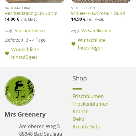
NATURMATERIAL
SCHLEIERKRAUT
Flechtenkranz grün 20 cm
Schleierkraut rosa: 1 Bund
14,90
€
14,90
€
inkl. MwSt.
inkl. MwSt.
zzgl.
Versandkosten
zzgl.
Versandkosten
Wunschliste
Lieferzeit:
3 - 4 Tage
hinzufügen
Wunschliste
hinzufügen
Shop
Frischblumen
Trockenblumen
Kränze
Mrs Greenery
Deko
Am oberen Weg 5
Kreativ-Sets
88348 Bad Saulgau