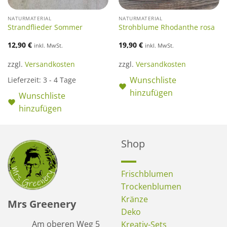
NATURMATERIAL
NATURMATERIAL
Strandflieder Sommer
Strohblume Rhodanthe rosa
12,90
€
19,90
€
inkl. MwSt.
inkl. MwSt.
zzgl.
Versandkosten
zzgl.
Versandkosten
Wunschliste
Lieferzeit:
3 - 4 Tage
hinzufügen
Wunschliste
hinzufügen
Shop
Frischblumen
Trockenblumen
Kränze
Mrs Greenery
Deko
Am oberen Weg 5
Kreativ-Sets