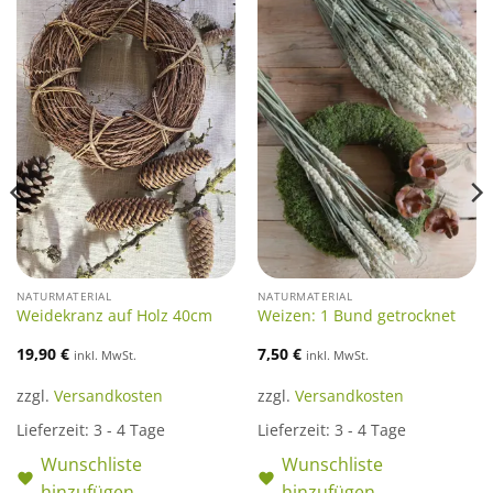
NATURMATERIAL
NATURMATERIAL
Weidekranz auf Holz 40cm
Weizen: 1 Bund getrocknet
19,90
€
7,50
€
inkl. MwSt.
inkl. MwSt.
zzgl.
Versandkosten
zzgl.
Versandkosten
Lieferzeit:
3 - 4 Tage
Lieferzeit:
3 - 4 Tage
Wunschliste
Wunschliste
hinzufügen
hinzufügen