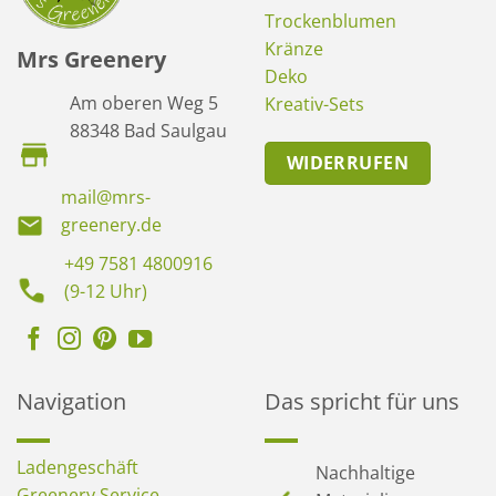
Trockenblumen
Kränze
Mrs Greenery
Deko
Am oberen Weg 5
Kreativ-Sets
88348 Bad Saulgau
WIDERRUFEN
mail@mrs-
greenery.de
+49 7581 4800916
(9-12 Uhr)
Navigation
Das spricht für uns
Ladengeschäft
Nachhaltige
Greenery Service