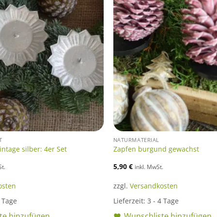
T
NATURMATERIAL
ntage silber: 4er Set
Zapfen burgund gewachst
5,90
€
St.
inkl. MwSt.
osten
zzgl.
Versandkosten
4 Tage
Lieferzeit:
3 - 4 Tage
te hinzufügen
Wunschliste hinzufügen