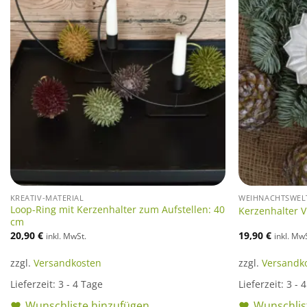
KREATIV-MATERIAL
WEIHNACHTSWEL
Loop-Ring mit Kerzenhalter zum Aufstellen: 40
Kerzenhalter Vi
cm
20,90
€
19,90
€
inkl. MwSt.
inkl. Mw
zzgl.
Versandkosten
zzgl.
Versandk
Lieferzeit:
3 - 4 Tage
Lieferzeit:
3 - 
Wunschliste hinzufügen
Wunschlis