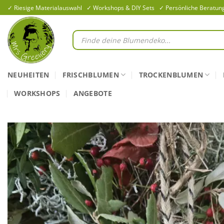
Zum
✓ Riesige Materialauswahl ✓ Workshops & DIY Sets ✓ Persönliche Beratun
Inhalt
springen
Products
search
NEUHEITEN
FRISCHBLUMEN
TROCKENBLUMEN
WORKSHOPS
ANGEBOTE