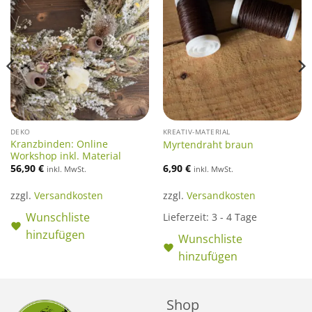
DEKO
KREATIV-MATERIAL
Kranzbinden: Online
Myrtendraht braun
Workshop inkl. Material
56,90
€
6,90
€
inkl. MwSt.
inkl. MwSt.
zzgl.
Versandkosten
zzgl.
Versandkosten
Wunschliste
Lieferzeit:
3 - 4 Tage
hinzufügen
Wunschliste
hinzufügen
Shop