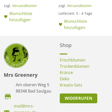
zzgl.
Versandkosten
zzgl.
Versandkosten
Wunschliste
Lieferzeit:
3 - 4 Tage
hinzufügen
Wunschliste
hinzufügen
Shop
Frischblumen
Trockenblumen
Kränze
Mrs Greenery
Deko
Am oberen Weg 5
Kreativ-Sets
88348 Bad Saulgau
WIDERRUFEN
mail@mrs-