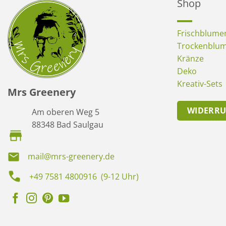
Shop
Frischblume
Trockenblu
Kränze
Deko
Kreativ-Sets
Mrs Greenery
WIDERR
Am oberen Weg 5
88348 Bad Saulgau
mail@mrs-greenery.de
+49 7581 4800916 (9-12 Uhr)