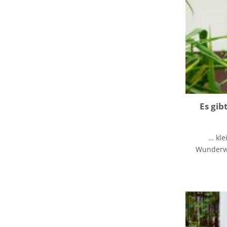
Es gib
… kle
Wunderwer