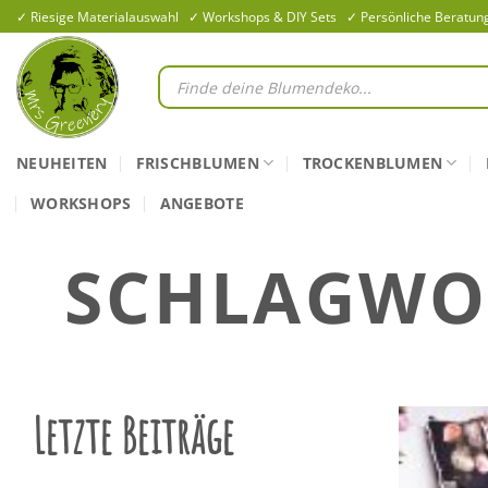
Zum
✓ Riesige Materialauswahl ✓ Workshops & DIY Sets ✓ Persönliche Beratun
Inhalt
springen
Products
search
NEUHEITEN
FRISCHBLUMEN
TROCKENBLUMEN
WORKSHOPS
ANGEBOTE
SCHLAGWO
Letzte Beiträge