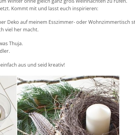
um Winter ohne gleich ganz groß Weihnachten zu rufen.
tzt. Kommt mit und lasst euch inspirieren:
höner Deko auf meinem Esszimmer- oder Wohnzimmertisch s
ch viel her macht.
was Thuja.
ler.
einfach aus und seid kreativ!