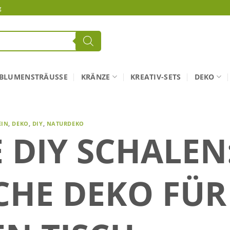
g
BLUMENSTRÄUSSE
KRÄNZE
KREATIV-SETS
DEKO
EIN
,
DEKO
,
DIY
,
NATURDEKO
E DIY SCHALEN
CHE DEKO FÜR