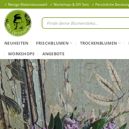
Zum
✓ Riesige Materialauswahl ✓ Workshops & DIY Sets ✓ Persönliche Beratun
Inhalt
springen
Products
search
NEUHEITEN
FRISCHBLUMEN
TROCKENBLUMEN
WORKSHOPS
ANGEBOTE