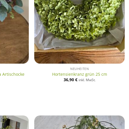
NEUHEITEN
 Artischocke
Hortensienkranz grün 25 cm
36,90
€
inkl. MwSt.