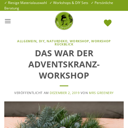
Zum
✓ Riesige Materialauswahl ✓ Workshops & DIY Sets ✓ Persönliche
Beratung
Inhalt
springen
ALLGEMEIN
,
DIY
,
NATURDEKO
,
WORKSHOP
,
WORKSHOP
RÜCKBLICK
DAS WAR DER
ADVENTSKRANZ-
WORKSHOP
VERÖFFENTLICHT AM
DEZEMBER 2, 2019
VON
MRS GREENERY