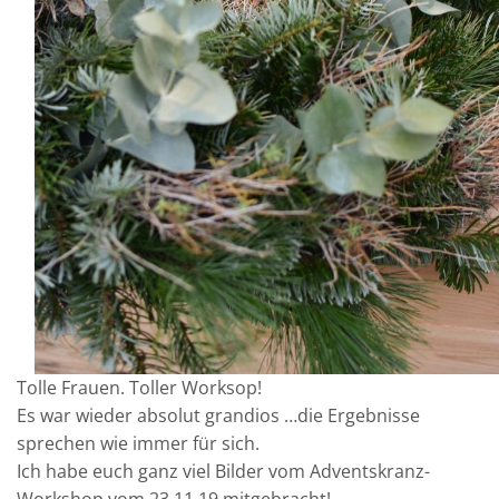
Tolle Frauen. Toller Worksop!
Es war wieder absolut grandios …die Ergebnisse
sprechen wie immer für sich.
Ich habe euch ganz viel Bilder vom Adventskranz-
Workshop vom 23.11.19 mitgebracht!