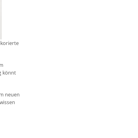
korierte
em
g könnt
um neuen
ewissen