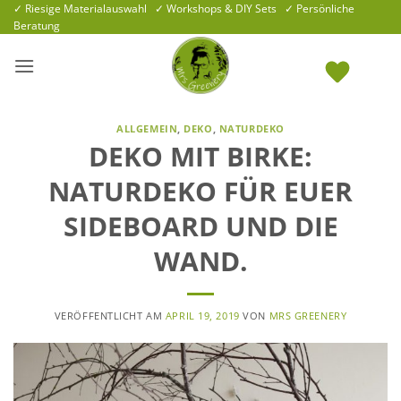
Zum
✓ Riesige Materialauswahl ✓ Workshops & DIY Sets ✓ Persönliche
Beratung
Inhalt
springen
ALLGEMEIN
,
DEKO
,
NATURDEKO
DEKO MIT BIRKE:
NATURDEKO FÜR EUER
SIDEBOARD UND DIE
WAND.
VERÖFFENTLICHT AM
APRIL 19, 2019
VON
MRS GREENERY