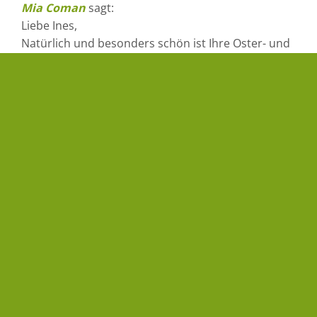
Mia Coman
sagt:
Liebe Ines,
Natürlich und besonders schön ist Ihre Oster- und
Frühlingsfeiertagsdekoration.
Ich wünsche Ihnen ein schönes Osterfest mit Ihren
Lieben.
Mit Liebe, Mia
APRIL 19, 2019 UM 8:07 A.M.
ANTWORTEN
Kerstin&ich
sagt:
Wunderschöne Osterdeko! Genau mein Geschmack
❤️
Danke fürs zeigen! Schöne Ostern.
Lg Kerstin
APRIL 20, 2019 UM 8:58 P.M.
ANTWORTEN
Schreibe einen Kommentar