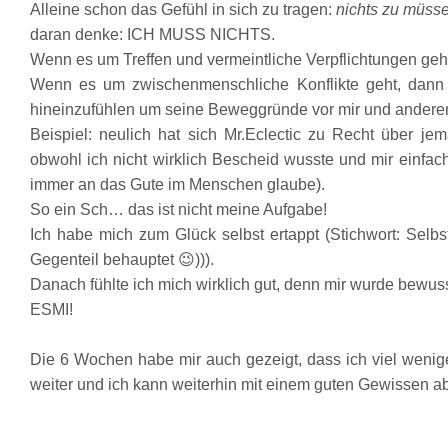
Alleine schon das Gefühl in sich zu tragen
:
nichts zu müss
daran denke: ICH MUSS NICHTS.
Wenn
es um
T
reffen und
vermeintliche Verpflichtungen geh
Wenn es um zwischenmenschliche Konflikte geht, dann 
hine
inzufühlen u
m seine Beweggrü
nde vor mir und anderen
Beispiel: neulich hat sich Mr.
Eclec
tic zu
Recht
über jema
obwohl ich
nicht wirklich Bescheid wusste und mir einfa
immer an das Gute im Menschen glaube).
So ein Sch… das ist nicht m
eine Aufgabe!
Ic
h habe mich zum Glück
selbst ertappt (Stichwort
: Selbs
Gegenteil behauptet 😉
))).
Danach fühlte ich mich wirklich gut, denn
mir wu
rde be
wuss
ESMI!
Die 6 Wochen habe mir auch gezeigt, d
ass ich viel weni
weiter und
ich kann weiterhin m
it einem guten
Gewissen ab