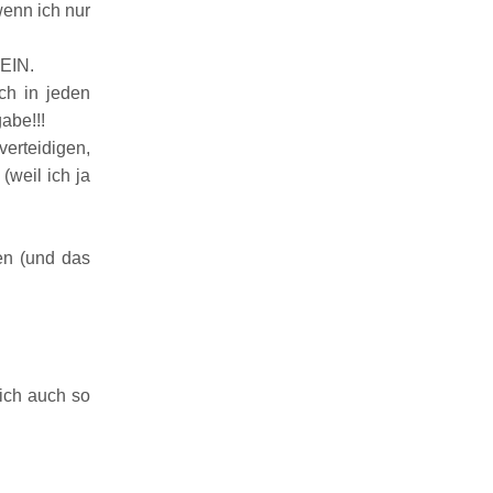
wenn ich nur
EIN.
ch in jeden
abe!!!
vert
eid
igen
,
(weil ich ja
n (und das
sich auch so