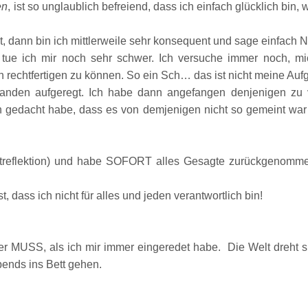
en
, ist so unglaublich befreiend, dass ich einfach
glücklich bin, 
t, dann bi
n ich mittlerweile sehr konsequent und sage
einfach N
tue ich mir noch sehr schwer. Ich versuche immer n
och, mi
 rechtfertigen z
u können
. So ein Sch
…
das ist nicht mein
e Aufg
nden aufgeregt. Ich habe d
ann angefangen denjenigen zu 
ch gedacht habe, dass es von demjenigen nicht so gemeint war
tref
le
ktion) und habe SOFOR
T alles Gesa
gte
zurückgenomme
t, dass ich nicht für alles und jeden verantwortlich bin
!
ger
MUSS
, als ich mir immer eingeredet habe. Die Welt
d
reht 
ends ins Bett gehen.