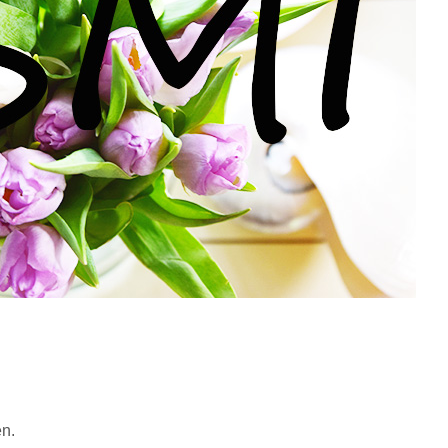
…
en.