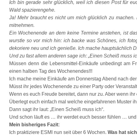
Ich bin gerade sehr glücklich, weil ich diesen Post für
Wald spazierengehe.
Ja! Mehr braucht es nicht um mich glücklich zu machen. 
mitnehmen.
Ein Wochenende an dem keine Termine anstehen, ist das 
wurstle so vor mich hin: ich backe was Schönes, ich foto
dekoriere neu und ich genieße. Ich mache hauptsächlich Di
Und zu fast allem anderen sage ich: „Einen Scheiß muss ic
Müssen denn die Lebensmittel-Einkäufe unbedingt am Fr
einen halben Tag
des Wochenendes
!!!
Ich mache
meine Einkäufe
am Donnerstag Abend nach der 
M
üsst i
hr jedes Wochenende zu einer Party oder Veransta
Wenn es euch Freude bereitet, dann nur zu. Aber wenn ihr e
Überlegt euch einfach mal welche eingefahrenen Muster ihr h
Dann sagt
ihr
laut: „Einen Scheiß muss ich“
.
Und schon läuft es … ihr werdet euch besser fühlen … und 
Mein bisheriges Fazit:
Ich praktiziere ESMI nun seit über
6
Wochen
.
Was hat sich