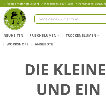
Zum
✓ Riesige Materialauswahl ✓ Workshops & DIY Sets ✓ Persönliche Beratun
Inhalt
springen
Products
search
NEUHEITEN
FRISCHBLUMEN
TROCKENBLUMEN
WORKSHOPS
ANGEBOTE
DIE KLEIN
UND EIN 