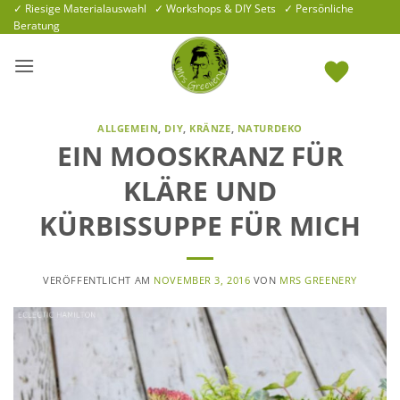
Zum
✓ Riesige Materialauswahl ✓ Workshops & DIY Sets ✓ Persönliche
Beratung
Inhalt
springen
ALLGEMEIN
,
DIY
,
KRÄNZE
,
NATURDEKO
EIN MOOSKRANZ FÜR
KLÄRE UND
KÜRBISSUPPE FÜR MICH
VERÖFFENTLICHT AM
NOVEMBER 3, 2016
VON
MRS GREENERY