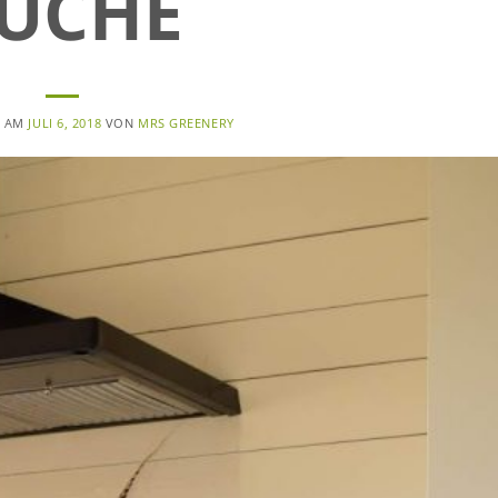
ÜCHE
T AM
JULI 6, 2018
VON
MRS GREENERY