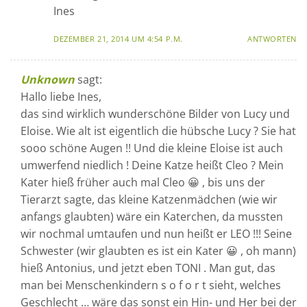
Ines
DEZEMBER 21, 2014 UM 4:54 P.M.
ANTWORTEN
Unknown
sagt:
Hallo liebe Ines,
das sind wirklich wunderschöne Bilder von Lucy und
Eloise. Wie alt ist eigentlich die hübsche Lucy ? Sie hat
sooo schöne Augen !! Und die kleine Eloise ist auch
umwerfend niedlich ! Deine Katze heißt Cleo ? Mein
Kater hieß früher auch mal Cleo 😀 , bis uns der
Tierarzt sagte, das kleine Katzenmädchen (wie wir
anfangs glaubten) wäre ein Katerchen, da mussten
wir nochmal umtaufen und nun heißt er LEO !!! Seine
Schwester (wir glaubten es ist ein Kater 😀 , oh mann)
hieß Antonius, und jetzt eben TONI . Man gut, das
man bei Menschenkindern s o f o r t sieht, welches
Geschlecht … wäre das sonst ein Hin- und Her bei der