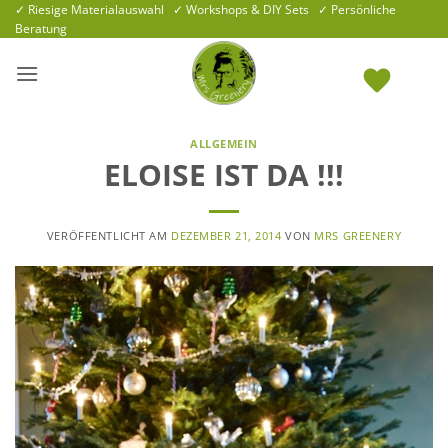
Zum
✓ Riesige Materialauswahl ✓ Workshops & DIY Sets ✓ Persönliche
Beratung
Inhalt
springen
ALLGEMEIN
ELOISE IST DA !!!
VERÖFFENTLICHT AM
DEZEMBER 21, 2014
VON
MRS GREENERY