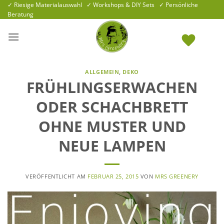
Zum
✓ Riesige Materialauswahl ✓ Workshops & DIY Sets ✓ Persönliche
Beratung
Inhalt
springen
ALLGEMEIN
,
DEKO
FRÜHLINGSERWACHEN
ODER SCHACHBRETT
OHNE MUSTER UND
NEUE LAMPEN
VERÖFFENTLICHT AM
FEBRUAR 25, 2015
VON
MRS GREENERY