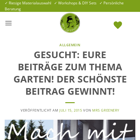
Zum
✓ Riesige Materialauswahl ✓ Workshops & DIY Sets ✓ Persönliche
Beratung
Inhalt
springen
ALLGEMEIN
GESUCHT: EURE
BEITRÄGE ZUM THEMA
GARTEN! DER SCHÖNSTE
BEITRAG GEWINNT!
VERÖFFENTLICHT AM
JULI 15, 2015
VON
MRS GREENERY